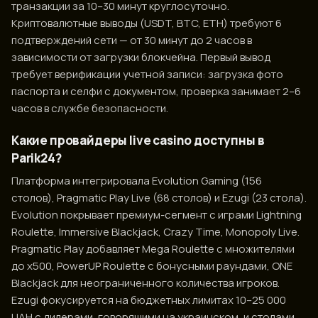
транзакции за 10–30 минут круглосуточно.
Криптовалютные выводы (USDT, BTC, ETH) требуют 6
подтверждений сети — от 30 минут до 2 часов в
зависимости от загрузки блокчейна. Первый вывод
требует верификации учетной записи: загрузка фото
паспорта и селфи с документом, проверка занимает 2–6
часов в службе безопасности.
Какие провайдеры live casino доступны в
Parik24?
Платформа интегрировала Evolution Gaming (156
столов), Pragmatic Play Live (68 столов) и Ezugi (23 стола).
Evolution покрывает премиум-сегмент с играми Lightning
Roulette, Immersive Blackjack, Crazy Time, Monopoly Live.
Pragmatic Play добавляет Mega Roulette с множителями
до x500, PowerUP Roulette с бонусными раундами, ONE
Blackjack для неограниченного количества игроков.
Ezugi фокусируется на бюджетных лимитах 10–25 000
UAH с дилерами, говорящими на украинском, и столами