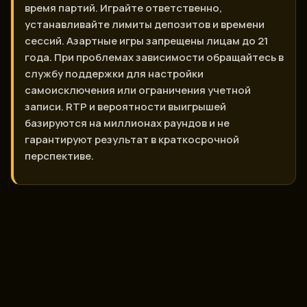
время партий. Играйте ответственно,
устанавливайте лимиты депозитов и времени
сессий. Азартные игры запрещены лицам до 21
года. При проблемах зависимости обращайтесь в
службу поддержки для настройки
самоисключения или ограничения учетной
записи. RTP и вероятности выигрышей
базируются на миллионах раундов и не
гарантируют результат в краткосрочной
перспективе.