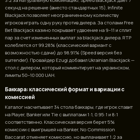
3:2 за натуральную комбинацию, Speed Blackjack дает 7
секунд на решение (вместо стандартных 15), Infinite
Blackjack позволяет неограниченному количеству
игроков играть одну руку против дилера. За столами Free
Bet Blackjack казино покрывает удвоение на 9–11 и сплит
пар за счет измененных выплат за blackjack дилера. RTP
колеблется от 99.28% (классический вариант с
возможностью сдачи) до 98.91% (Speed версия без
surrender). Провайдер Ezugi добавил Ukrainian Blackjack —
стол с дилером, который комментирует на украинском,
лимиты 50–10 000 UAH.
Баккара: классический формат и вариации с
комиссией
Каталог насчитывает 34 стола баккары, где игрок ставит
на Player, Banker или Tie с выплатами 1:1, 0.95:1 и 8:1
соответственно. Классическая версия берет 5%
комиссии с выигрышей на Banker, No Commission
Baccarat отменяет комиссию, но выплачивает 1:2 за