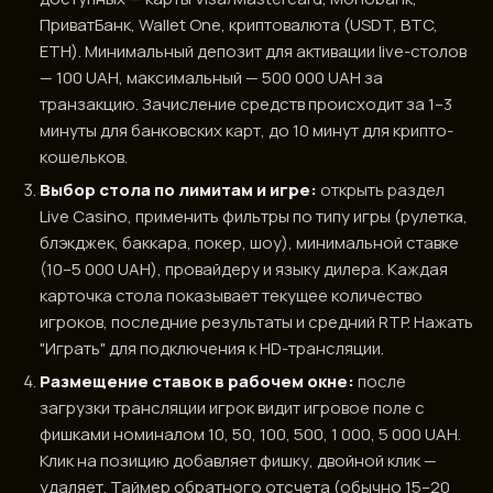
ПриватБанк, Wallet One, криптовалюта (USDT, BTC,
ETH). Минимальный депозит для активации live-столов
— 100 UAH, максимальный — 500 000 UAH за
транзакцию. Зачисление средств происходит за 1–3
минуты для банковских карт, до 10 минут для крипто-
кошельков.
Выбор стола по лимитам и игре:
открыть раздел
Live Casino, применить фильтры по типу игры (рулетка,
блэкджек, баккара, покер, шоу), минимальной ставке
(10–5 000 UAH), провайдеру и языку дилера. Каждая
карточка стола показывает текущее количество
игроков, последние результаты и средний RTP. Нажать
"Играть" для подключения к HD-трансляции.
Размещение ставок в рабочем окне:
после
загрузки трансляции игрок видит игровое поле с
фишками номиналом 10, 50, 100, 500, 1 000, 5 000 UAH.
Клик на позицию добавляет фишку, двойной клик —
удаляет. Таймер обратного отсчета (обычно 15–20