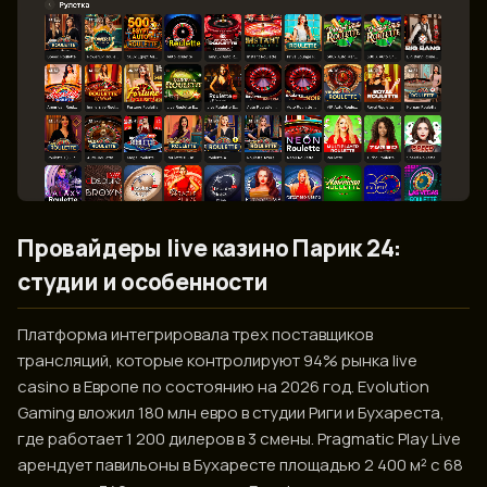
Провайдеры live казино Парик 24:
студии и особенности
Платформа интегрировала трех поставщиков
трансляций, которые контролируют 94% рынка live
casino в Европе по состоянию на 2026 год. Evolution
Gaming вложил 180 млн евро в студии Риги и Бухареста,
где работает 1 200 дилеров в 3 смены. Pragmatic Play Live
арендует павильоны в Бухаресте площадью 2 400 м² с 68