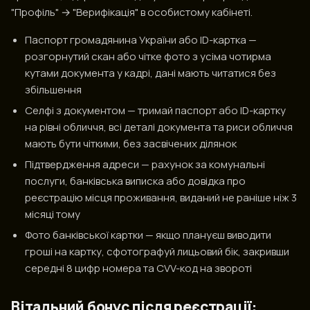
"Профіль" → "Верифікація" в особистому кабінеті.
Паспорт громадянина України або ID-картка —
розгорнутий скан або чітке фото з усіма чотирма
кутами документа у кадрі, дані мають читатися без
збільшення
Селфі з документом — тримай паспорт або ID-картку
на рівні обличчя, всі деталі документа та риси обличчя
мають бути чіткими, без засвічених ділянок
Підтвердження адреси — рахунок за комунальні
послуги, банківська виписка або довідка про
реєстрацію місця проживання, виданий не раніше ніж 3
місяці тому
Фото банківської картки — якщо плануєш виводити
гроші на картку, сфотографуй лицьовий бік, закривши
середні 8 цифр номера та CVV-код на звороті
Вітальний бонус після реєстрації: