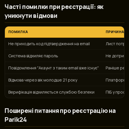
Часті помилки при реєстрації: як
уникнути відмови
ПОМИЛКА
ПРИЧИНА
Не приходить код підтвердження на email
Лист потрап
Система відхиляє пароль
Не дотрима
Повідомлення "Акаунт з таким email вже існує"
Раніше реєс
Відмова через вік молодше 21 року
Платформа п
Верифікація відхиляється службою безпеки
ПІБ у профі
Поширені питання про реєстрацію на
Parik24