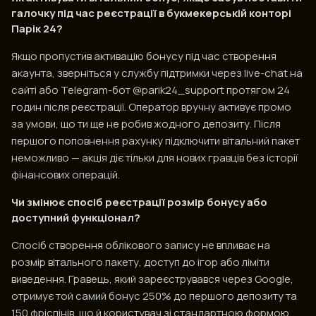
галочку під час реєстрації в букмекерській конторі
Парік 24?
Якщо пропустив активацію бонусу під час створення
акаунта, зверніться у службу підтримки через live-chat на
сайті або Telegram-бот @parik24_support протягом 24
годин після реєстрації. Оператор вручну активує промо
за умови, що ти ще не робив жодного депозиту. Після
першого поповнення рахунку підключити вітальний пакет
неможливо — акція діє тільки для нових гравців без історії
фінансових операцій.
Чи змінює спосіб реєстрації розмір бонусу або
доступний функціонал?
Спосіб створення облікового запису не впливає на
розмір вітального пакету, доступ до ігор або ліміти
виведення. Гравець, який зареєструвався через Google,
отримує той самий бонус 250% до першого депозиту та
150 фріспінів, що й користувач зі стандартною формою.