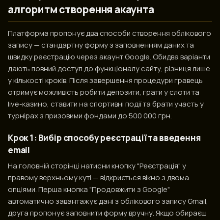
алгоритм створення акаунта
Платформа пропонує два способи створення облікового
запису — стандартну форму з заповненням даних та
швидку реєстрацію через акаунт Google. Обидва варіанти
дають повний доступ до функціоналу сайту, різниця лише
у кількості кроків. Після завершення процедури гравець
отримує можливість робити депозити, грати у слоти та
live-казино, ставити на спортивні події та брати участь у
турнірах з призовими фондами до 500 000 грн.
Крок 1: Вибір способу реєстрації та введення
email
На головній сторінці натисни кнопку "Реєстрація" у
правому верхньому куті — відкриється вікно з двома
опціями. Перша кнопка "Продовжити з Google"
автоматично завантажує дані з облікового запису Gmail,
друга пропонує заповнити форму вручну. Якщо обираєш