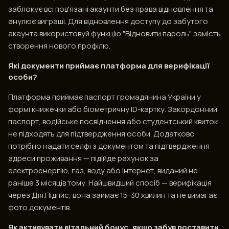
заблокує всі пов'язані акаунти без права відновлення та
анулює виграші. Для відновлення доступу до забутого
акаунта використовуй функцію "Відновити пароль" замість
створення нового профілю.
Які документи приймає платформа для верифікації
особи?
Платформа приймає паспорт громадянина України у
формі книжечки або біометричну ID-картку. Закордонний
паспорт, водійське посвідчення або студентський квиток
не підходять для підтвердження особи. Додатково
потрібно надати селфі з документом та підтвердження
адреси проживання — підійде рахунок за
електроенергію, газ, воду або інтернет, виданий не
раніше 3 місяців тому. Найшвидший спосіб — верифікація
через Дія.Підпис, вона займає 15-30 хвилин та не вимагає
фото документів.
Як активувати вітальний бонус, якщо забув поставити